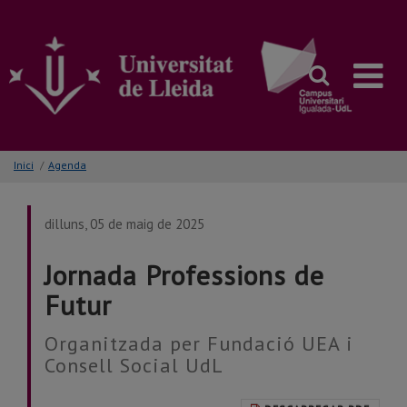
Anar
al
contingut
principal
de
la
pàgina
Inici
/
Agenda
dilluns, 05 de maig de 2025
Jornada Professions de
Futur
Organitzada per Fundació UEA i
Consell Social UdL