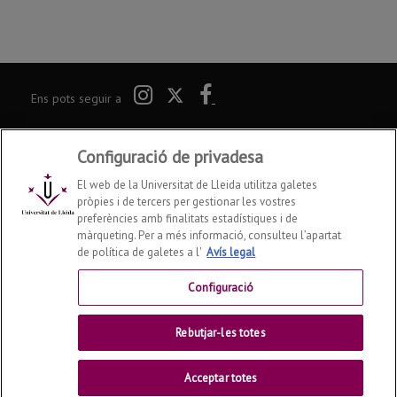
Twitter
Instagram
Facebook
Ens pots seguir a
Campus Universitari Igualada-UdL
2026
©
Configuració de privadesa
Av. Pla de la Massa, 8
08700 Igualada
El web de la Universitat de Lleida utilitza galetes
Tel. +34 93 803 53 00
pròpies i de tercers per gestionar les vostres
preferències amb finalitats estadístiques i de
Contactar
màrqueting. Per a més informació, consulteu l’apartat
de política de galetes a l'
Avís legal
Universitat de Lleida
Configuració
Rebutjar-les totes
Acceptar totes