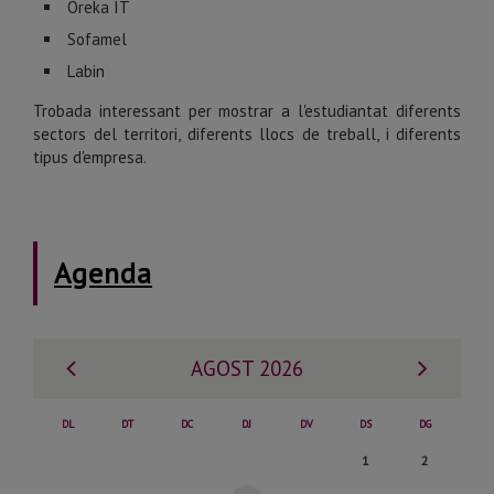
Oreka IT
Sofamel
Labin
Trobada interessant per mostrar a l'estudiantat diferents
sectors del territori, diferents llocs de treball, i diferents
tipus d'empresa.
Agenda
Mes
Mes
AGOST 2026
anterior
següe
DL
DT
DC
DJ
DV
DS
DG
Dissabte,
Diumenge,
1
2
1
2