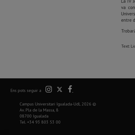
La IV J
va con
Univers
entre d
Trobar
Text: L
Twitter
Instagram
Facebook
Ens pots seguir a
Campus Universitari Igualada-UdL
2026
©
Av. Pla de la Massa, 8
08700 Igualada
Tel. +34 93 803 53 00