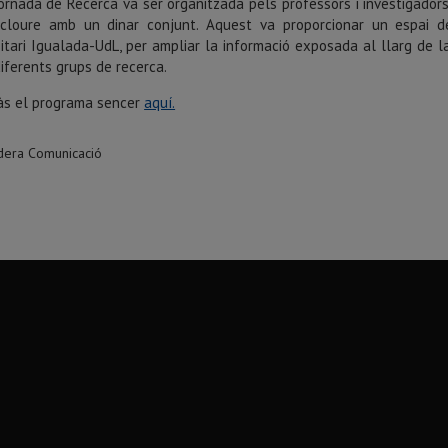
ornada de Recerca va ser organitzada pels professors i investigadors S
cloure amb un dinar conjunt. Aquest va proporcionar un espai d
itari Igualada-UdL, per ampliar la informació exposada al llarg de la 
iferents grups de recerca.
às el programa sencer
aquí.
idera Comunicació