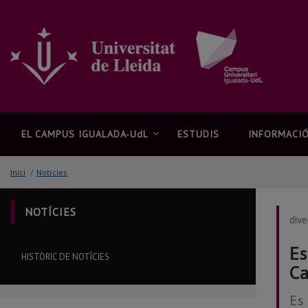
Anar
al
contingut
principal
de
la
pàgina
EL CAMPUS IGUALADA-UdL
ESTUDIS
INFORMACIÓ
Inici
/
Notícies
NOTÍCIES
dive
Es
HISTÒRIC DE NOTÍCIES
Ca
Es