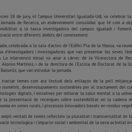
ecres 18 de juny, el Campus Universitari Igualada-UdL va celebrar la
 Jornada de Recerca, un esdeveniment consolidat que té com a obj
visibilitat a la tasca investigadora del campus igualadí i foment
oració entre diferents àmbits del coneixement.
ada, celebrada a la sala d’actes de l’Edifici Pla de la Massa, va reun
na d’investigadors i investigadores que van presentar les seves líni
a. La intervenció inicial va anar a càrrec de la Vicerectora de Rec
a Alonso Martínez, i de la directora de l’Escola de Doctorat de la Ud
Balsells, que van introduir la jornada.
 tractar temes com ara l’estudi dels enllaços de la pell mitjança
 isomètric, desenvolupaments sostenibles per al tractament del cuir
nologies digitals, i iniciatives per millorar la salut mental a la un
re la presentació de recerques sobre sostenibilitat en la cadena de 
nomia en zones rurals, i processos innovadors basats en residus veget
ampli ventall de temes reflecteix la pluralitat i transversalitat de 
vació tecnològica i l’impacte social i ambiental de la seva activitat in