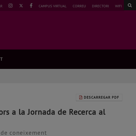
TWITTER
INSTAGRAM
FACEBOOK
AR
CAMPUS VIRTUAL
CORREU
DIRECTORI
WIFI
NT
DESCARREGAR PDF
rs a la Jornada de Recerca al
s de coneixement