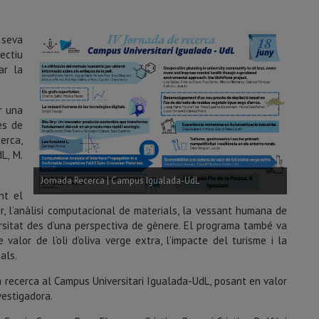
 seva
ectiu
ar la
ir una
es de
erca,
L, M.
Jornada Recerca | Campus Igualada-UdL
nt el
, l’anàlisi computacional de materials, la vessant humana de
iversitat des d’una perspectiva de gènere. El programa també va
valor de l’oli d’oliva verge extra, l’impacte del turisme i la
als.
la recerca al Campus Universitari Igualada-UdL, posant en valor
vestigadora.