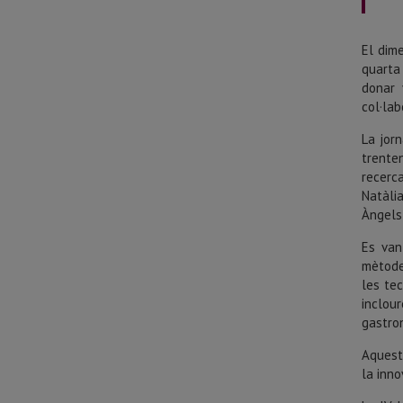
El dim
quarta
donar 
col·lab
La jorn
trente
recerc
Natàli
Àngels 
Es van
mètode
les tec
inclou
gastro
Aquest 
la inno