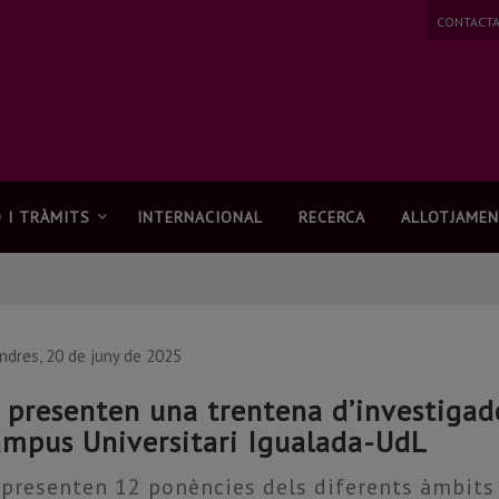
CONTACT
 I TRÀMITS
INTERNACIONAL
RECERCA
ALLOTJAME
ndres, 20 de juny de 2025
 presenten una trentena d’investigado
mpus Universitari Igualada-UdL
 presenten 12 ponències dels diferents àmbit